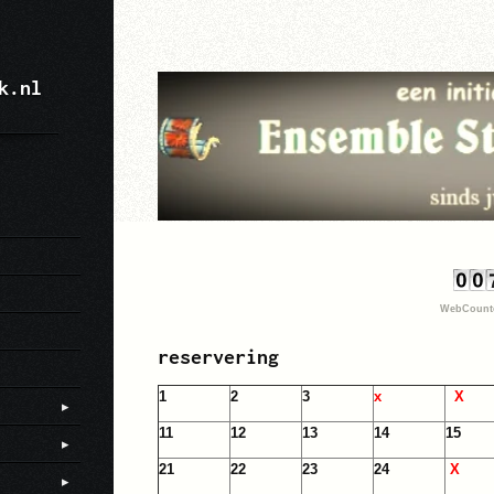
k.nl
WebCounte
reservering
1
2
3
x
X
11
12
13
14
15
21
22
23
24
X