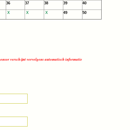
36
37
38
39
40
X
X
X
49
50
sponsor verschijnt vervolgens automatisch informatie