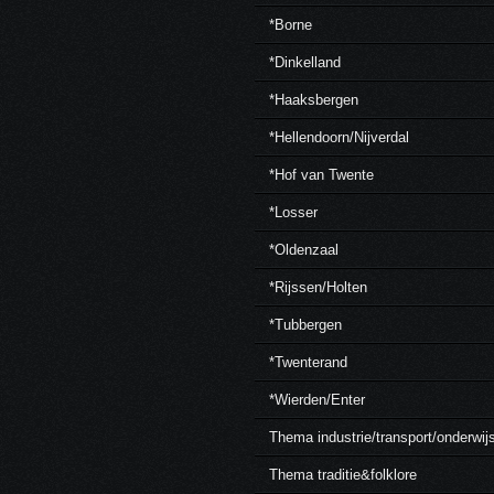
*Borne
*Dinkelland
*Haaksbergen
*Hellendoorn/Nijverdal
*Hof van Twente
*Losser
*Oldenzaal
*Rijssen/Holten
*Tubbergen
*Twenterand
*Wierden/Enter
Thema industrie/transport/onderwij
Thema traditie&folklore