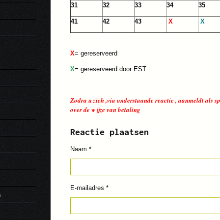
31
32
33
34
35
41
42
43
X
X
X
= gereserveerd
X
= gereserveerd door EST
Zodra u zich ,via onderstaande reactie , aanmeldt als 
over de wijze van betaling
Reactie plaatsen
Naam *
E-mailadres *
s