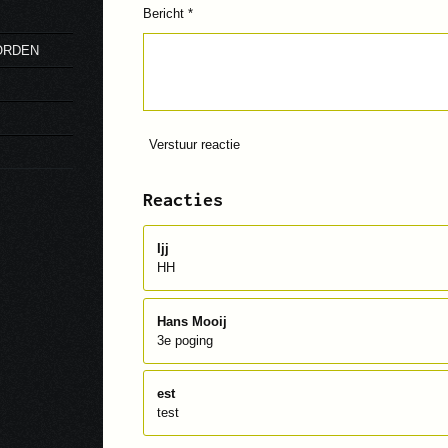
Bericht *
ORDEN
Verstuur reactie
Reacties
Ijj
HH
Hans Mooij
3e poging
est
test