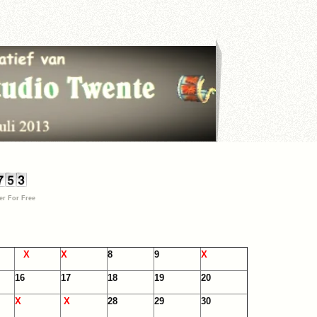
r For Free
X
X
8
9
X
16
17
18
19
20
X
X
28
29
30