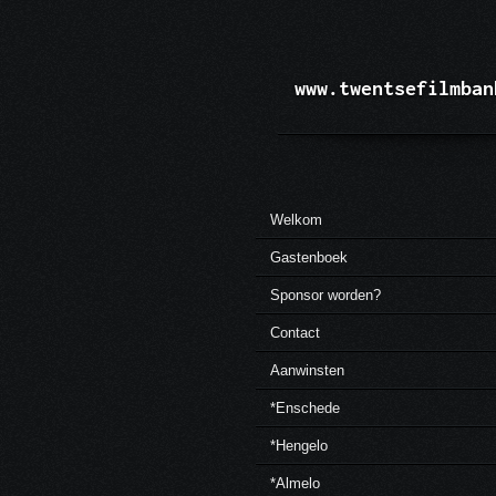
Ga
direct
naar
de
www.twentsefilmban
hoofdinhoud
Welkom
Gastenboek
Sponsor worden?
Contact
Aanwinsten
*Enschede
*Hengelo
*Almelo