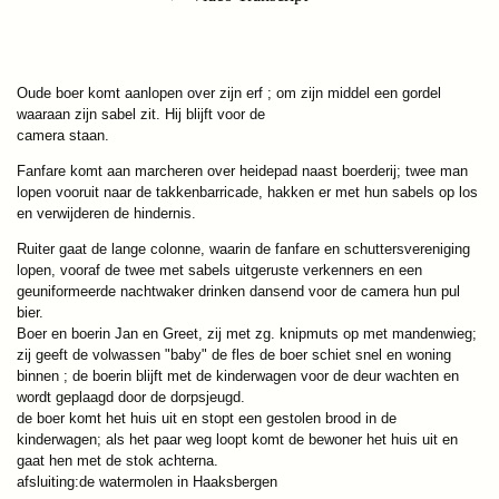
Oude boer komt aanlopen over zijn erf ; om zijn middel een gordel
waaraan zijn sabel zit. Hij blijft voor de
camera staan.
Fanfare komt aan marcheren over heidepad naast boerderij; twee man
lopen vooruit naar de takkenbarricade, hakken er met hun sabels op los
en verwijderen de hindernis.
Ruiter gaat de lange colonne, waarin de fanfare en schuttersvereniging
lopen, vooraf de twee met sabels uitgeruste verkenners en een
geuniformeerde nachtwaker drinken dansend voor de camera hun pul
bier.
Boer en boerin Jan en Greet, zij met zg. knipmuts op met mandenwieg;
zij geeft de volwassen "baby" de fles de boer schiet snel en woning
binnen ; de boerin blijft met de kinderwagen voor de deur wachten en
wordt geplaagd door de dorpsjeugd.
de boer komt het huis uit en stopt een gestolen brood in de
kinderwagen; als het paar weg loopt komt de bewoner het huis uit en
gaat hen met de stok achterna.
afsluiting:de watermolen in Haaksbergen