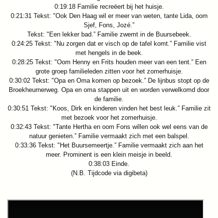
0:19:18 Familie recreëert bij het huisje.
0:21:31 Tekst: "Ook Den Haag wil er meer van weten, tante Lida, oom
Sjef, Fons, Jozé.”
Tekst: "Een lekker bad.” Familie zwemt in de Buursebeek.
0:24:25 Tekst: "Nu zorgen dat er visch op de tafel komt.” Familie vist
met hengels in de beek.
0:28:25 Tekst: "Oom Henny en Frits houden meer van een tent.” Een
grote groep familieleden zitten voor het zomerhuisje.
0:30:02 Tekst: "Opa en Oma komen op bezoek.” De lijnbus stopt op de
Broekheurnerweg. Opa en oma stappen uit en worden verwelkomd door
de familie.
0:30:51 Tekst: "Koos, Dirk en kinderen vinden het best leuk.” Familie zit
met bezoek voor het zomerhuisje.
0:32:43 Tekst: "Tante Hertha en oom Fons willen ook wel eens van de
natuur genieten.” Familie vermaakt zich met een balspel.
0:33:36 Tekst: "Het Buursemeertje.” Familie vermaakt zich aan het
meer. Prominent is een klein meisje in beeld.
0:38:03 Einde.
(N.B. Tijdcode via digibeta)