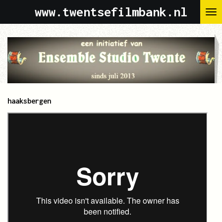
www.twentsefilmbank.nl
Ga
direct
naar
de
hoofdinhoud
haaksbergen