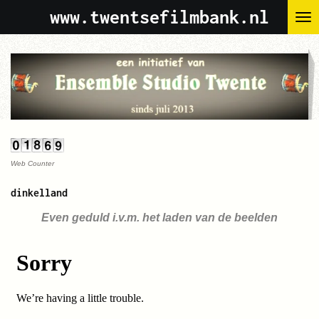
www.twentsefilmbank.nl
Ga
direct
naar
de
hoofdinhoud
Web Counter
dinkelland
Even geduld i.v.m. het laden van de beelden