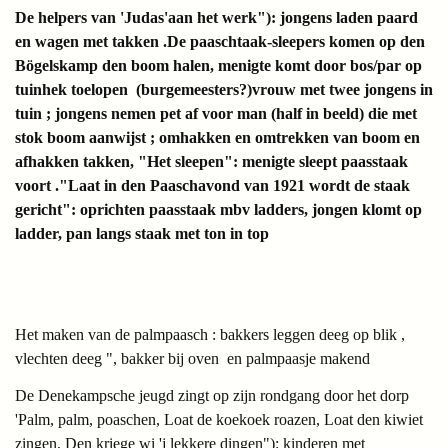
De helpers van 'Judas'aan het werk"): jongens laden paard
en wagen met takken .De paaschtaak-sleepers komen op den
Bögelskamp den boom halen, menigte komt door bos/par op
tuinhek toelopen (burgemeesters?)vrouw met twee jongens in
tuin ; jongens nemen pet af voor man (half in beeld) die met
stok boom aanwijst ; omhakken en omtrekken van boom en
afhakken takken, "Het sleepen": menigte sleept paasstaak
voort ."Laat in den Paaschavond van 1921 wordt de staak
gericht": oprichten paasstaak mbv ladders, jongen klomt op
ladder, pan langs staak met ton in top
Het maken van de palmpaasch : bakkers leggen deeg op blik ,
vlechten deeg ", bakker bij oven en palmpaasje makend
De Denekampsche jeugd zingt op zijn rondgang door het dorp
'Palm, palm, poaschen, Loat de koekoek roazen, Loat den kiwiet
zingen, Den kriege wi 'j lekkere dingen"): kinderen met