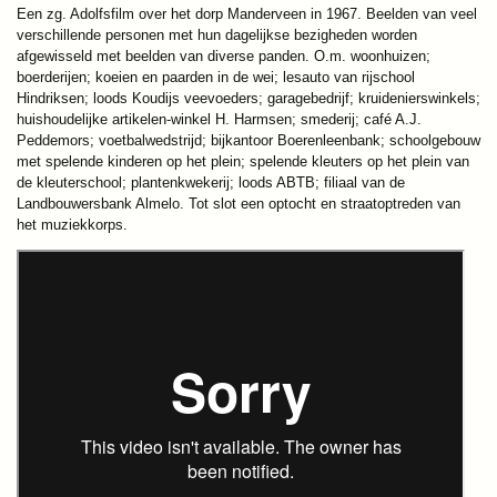
Een zg. Adolfsfilm over het dorp Manderveen in 1967. Beelden van veel
verschillende personen met hun dagelijkse bezigheden worden
afgewisseld met beelden van diverse panden. O.m. woonhuizen;
boerderijen; koeien en paarden in de wei; lesauto van rijschool
Hindriksen; loods Koudijs veevoeders; garagebedrijf; kruidenierswinkels;
huishoudelijke artikelen-winkel H. Harmsen; smederij; café A.J.
Peddemors; voetbalwedstrijd; bijkantoor Boerenleenbank; schoolgebouw
met spelende kinderen op het plein; spelende kleuters op het plein van
de kleuterschool; plantenkwekerij; loods ABTB; filiaal van de
Landbouwersbank Almelo. Tot slot een optocht en straatoptreden van
het muziekkorps.