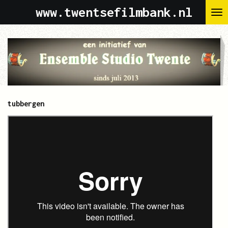
www.twentsefilmbank.nl
Ga
direct
naar
de
hoofdinhoud
tubbergen