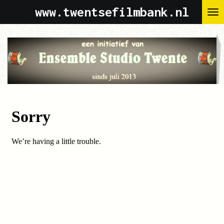
www.twentsefilmbank.nl
Ga
direct
naar
de
hoofdinhoud