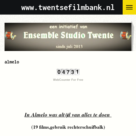
www.twentsefilmbank.nl
Ga
direct
naar
de
hoofdinhoud
almelo
WebCounter For Free
In Almelo was altijd van alles te doen
(
19 films,gebruik rechterschuifbalk)