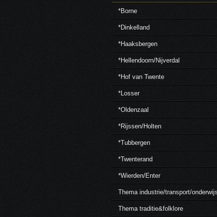
*Borne
*Dinkelland
*Haaksbergen
*Hellendoorn/Nijverdal
*Hof van Twente
*Losser
*Oldenzaal
*Rijssen/Holten
*Tubbergen
*Twenterand
*Wierden/Enter
Thema industrie/transport/onderwij
Thema traditie&folklore