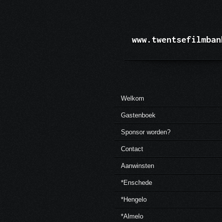
Ga
direct
naar
de
www.twentsefilmban
hoofdinhoud
Welkom
Gastenboek
Sponsor worden?
Contact
Aanwinsten
*Enschede
*Hengelo
*Almelo