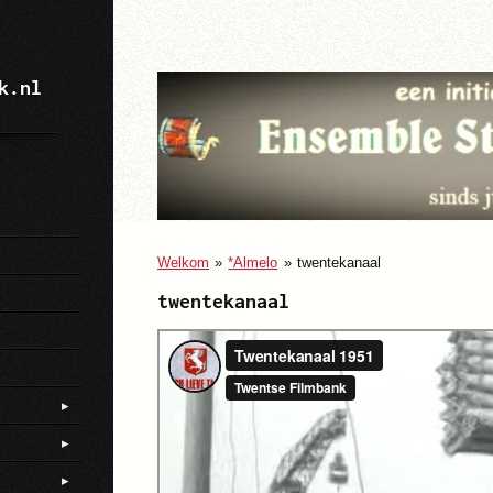
k.nl
Welkom
»
*Almelo
»
twentekanaal
twentekanaal