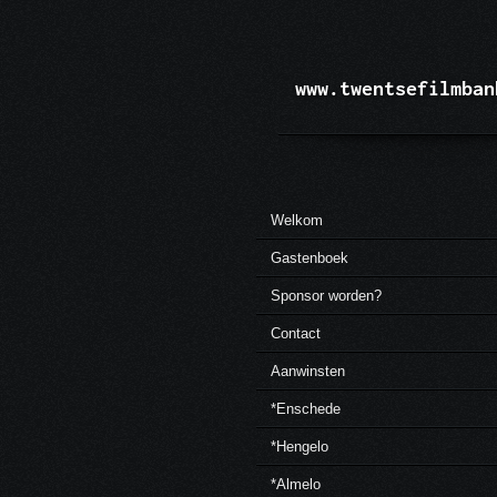
Ga
direct
naar
de
www.twentsefilmban
hoofdinhoud
Welkom
Gastenboek
Sponsor worden?
Contact
Aanwinsten
*Enschede
*Hengelo
*Almelo