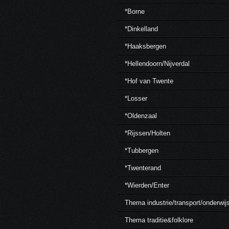
*Borne
*Dinkelland
*Haaksbergen
*Hellendoorn/Nijverdal
*Hof van Twente
*Losser
*Oldenzaal
*Rijssen/Holten
*Tubbergen
*Twenterand
*Wierden/Enter
Thema industrie/transport/onderwij
Thema traditie&folklore